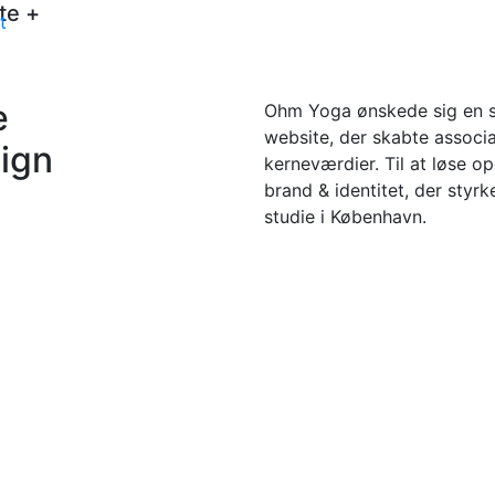
te
+
t
e
Ohm Yoga ønskede sig en sk
website, der skabte associa
sign
kerneværdier. Til at løse o
brand & identitet, der styr
studie i København.