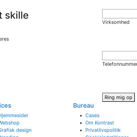
t skille
Virksomhed
eres
Telefonnumme
Ring mig op
ices
Bureau
Hjemmesider
Cases
Webshop
Om Kontrast
Grafisk design
Privatlivspolitik