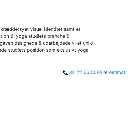
ræddersyet visuel identitet samt et
tion til yoga studiets branche &
pgaven designede & udarbejdede vi et unikt
kede studiets position som ekslusivt yoga
32 22 66 00
Få et estimat