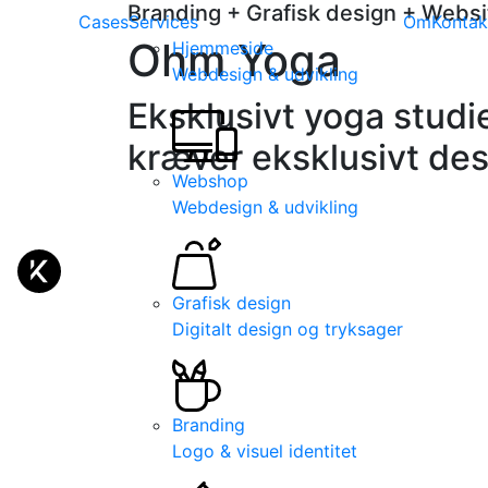
Branding
+
Grafisk design
+
Websi
Cases
Services
Om
Kontak
Ohm Yoga
Hjemmeside
Webdesign & udvikling
Eksklusivt yoga studi
kræver eksklusivt de
Webshop
Webdesign & udvikling
Grafisk design
Digitalt design og tryksager
Branding
Logo & visuel identitet